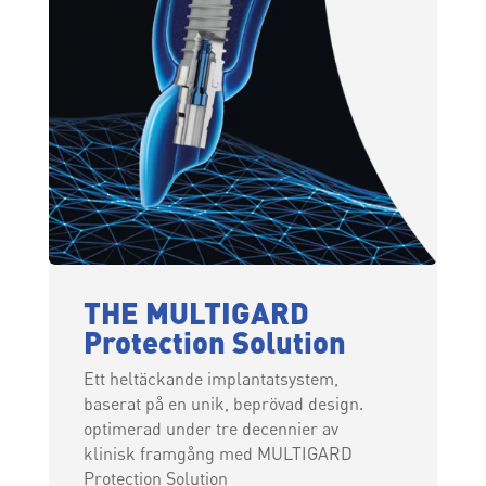
THE MULTIGARD
Protection Solution
Ett heltäckande implantatsystem,
baserat på en unik, beprövad design.
optimerad under tre decennier av
klinisk framgång med MULTIGARD
Protection Solution